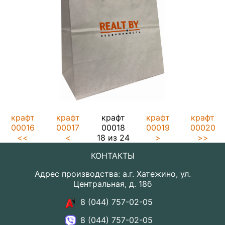
крафт
крафт
крафт
крафт
крафт
00016
00017
00018
00019
00020
<<
<
18 из 24
>
>>
КОНТАКТЫ
Адрес производства: а.г. Хатежино, ул.
Центральная, д. 18б
8 (044) 757-02-05
8 (044) 757-02-05